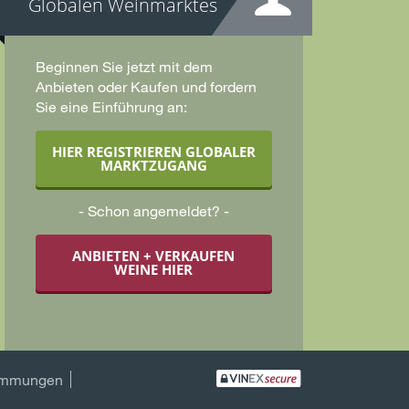
Globalen Weinmarktes
Beginnen Sie jetzt mit dem
Anbieten oder Kaufen und fordern
Sie eine Einführung an:
HIER REGISTRIEREN GLOBALER
MARKTZUGANG
Schon angemeldet?
ANBIETEN + VERKAUFEN
WEINE HIER
immungen