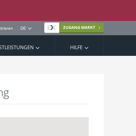
Site
ZUGANG
MARKT
trieren
language
STLEISTUNGEN
HILFE
ng