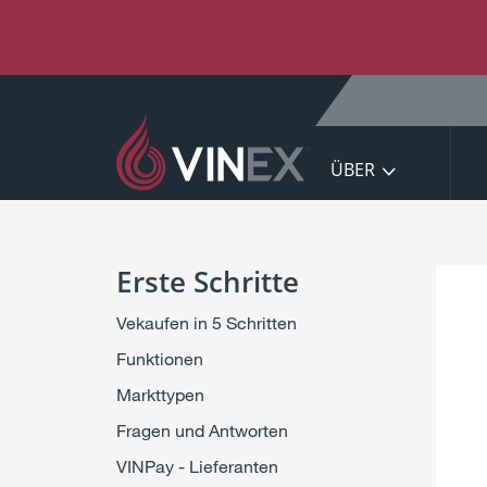
S
k
i
p
t
o
C
ÜBER
o
n
t
e
Erste Schritte
n
t
Vekaufen in 5 Schritten
Funktionen
Markttypen
Fragen und Antworten
VINPay - Lieferanten