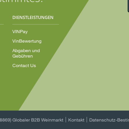
DIENSTLEISTUNGEN
VINPay
VinBewertung
Abgaben und
Gebühren
Contact Us
08869) Globaler B2B Weinmarkt
Kontakt
Datenschutz-Best