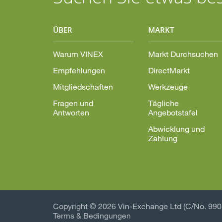
ÜBER
MARKT
Warum VINEX
Markt Durchsuchen
Empfehlungen
DirectMarkt
Mitgliedschaften
Werkzeuge
Fragen und
Tägliche
Antworten
Angebotstafel
Abwicklung und
Zahlung
Copyright © 2026
Vin-Exchange Ltd (C/No. 99
Terms & Bedingungen